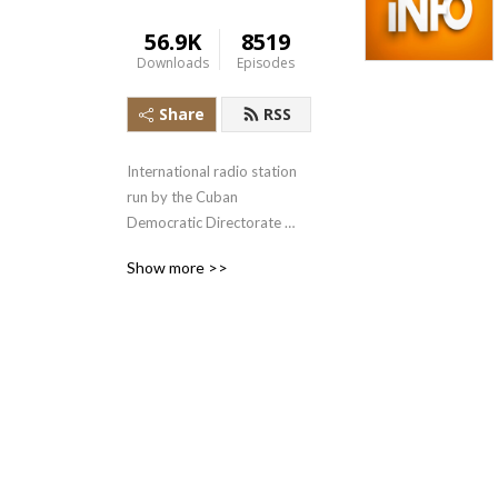
56.9K
8519
Downloads
Episodes
Share
RSS
International radio station 
run by the Cuban 
Democratic Directorate 
transmitting uncensored 
Show more >>
news and information to the 
Cuban people.