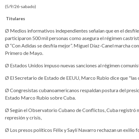
(5/9/26-sabado)
Titulares
Ø Medios informativos independientes señalan que en el desfil
participaron 500 mil personas como asegura el régimen castrist
Ø
“Con Adidas se desfila mejor”. Miguel Díaz-Canel marcha con c
Primero de Mayo.
Ø
Estados Unidos impuso nuevas sanciones al régimen comunis
Ø
El Secretario de Estado de EEUU, Marco Rubio dice que "las 
Ø
Congresistas cubanoamericanos respaldan postura del presid
Estado Marco Rubio sobre Cuba.
Ø
Según el Observatorio Cubano de Conflictos, Cuba registró m
represión y crisis,
Ø
Los presos políticos Félix y Saylí Navarro rechazan un exilio f