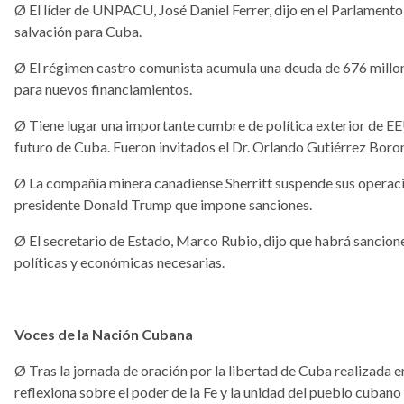
Ø
El líder de UNPACU, José Daniel Ferrer, dijo en el Parlament
salvación para Cuba.
Ø
El régimen castro comunista acumula una deuda de 676 millon
para nuevos financiamientos.
Ø
Tiene lugar una importante cumbre de política exterior de EE
futuro de Cuba. Fueron invitados el Dr. Orlando Gutiérrez Boro
Ø
La compañía minera canadiense Sherritt suspende sus operaci
presidente Donald Trump que impone sanciones.
Ø
El secretario de Estado, Marco Rubio, dijo que habrá sancio
políticas y económicas necesarias.
Voces de la Nación Cubana
Ø
Tras la jornada de oración por la libertad de Cuba realizada 
reflexiona sobre el poder de la Fe y la unidad del pueblo cubano d