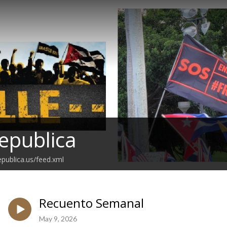
epublica
epublica.us/feed.xml
Recuento Semanal
May 9, 2026