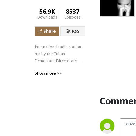
56.9K
8537
Downloads
Episodes
Share
RSS
International radio station 
run by the Cuban 
Democratic Directorate 
transmitting uncensored 
Show more >>
news and information to the 
Cuban people.
Commen