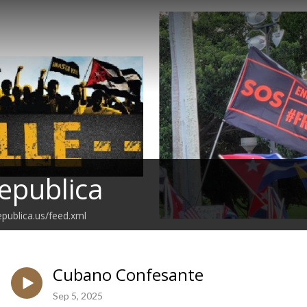
epublica
epublica.us/feed.xml
Cubano Confesante
Sep 5, 2025