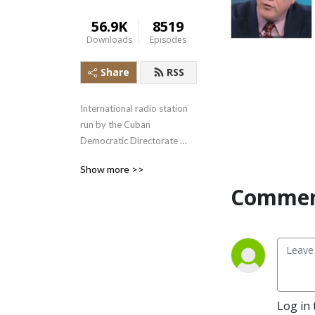
56.9K
8519
Downloads
Episodes
Share
RSS
International radio station 
run by the Cuban 
Democratic Directorate 
transmitting uncensored 
Show more >>
news and information to the 
Commen
Cuban people.
Log in 