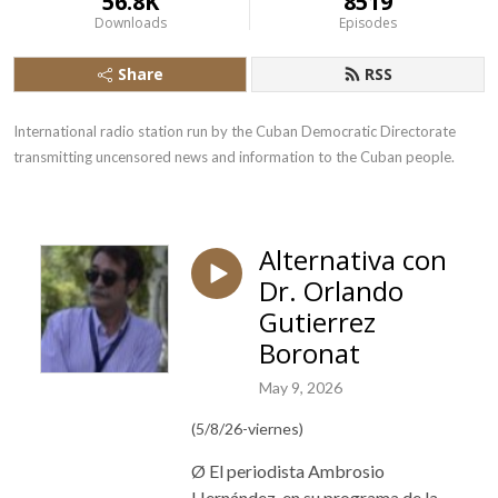
56.8K
8519
Downloads
Episodes
Share
RSS
International radio station run by the Cuban Democratic Directorate 
transmitting uncensored news and information to the Cuban people.
Alternativa con
Dr. Orlando
Gutierrez
Boronat
May 9, 2026
(5/8/26-viernes)
Ø El periodista Ambrosio
Hernández, en su programa de la